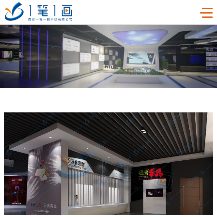
首页
——
tag
——
工程案例
产品中心
主题多媒体展厅
新闻中心
廉政警示展厅
VR虚拟现实
关于我们
法治教育基地
AR增强现实
公司新闻
加入我们
禁毒教育基地
触控一体机
展厅资讯
企业简介
联系我们
红色党建教育基地
创新展项
常见问题
企业文化
合作代理
互动投影
荣誉资质
诚聘精英
联系我们