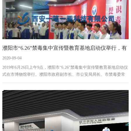
濮阳市“6.26”禁毒集中宣传暨教育基地启动仪举行，有
2020-09-04
上千人参加
2019年6月26日上午9点，濮阳市“6.26”禁毒集中宣传暨教育基地启动仪
式在市博物馆举行。濮阳市政府副市长、市公安局局长、市禁毒委常
务副主任郭智深，市政府副秘书长、办公室主任史绪浩，市委政法委
常务副书记赵建刚，市文广旅体局党组书记张玉民，市中级人民法院
副院长井云亮，市人民检察院党组副书记、副检察长曹提忠，市卫生
健康委调研员李豫秋，市公安局副局长吕相国以及市禁毒委成员单
位、公安机关、卫生系统、市场监管系统、经开区代表、场所方阵，
企业方阵、第四中学等1500人参加此次禁毒集中宣传暨教育基地启动
仪式，活动由市政府副秘书长、办公室主任史绪浩主持。