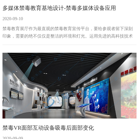
多媒体禁毒教育基地设计-禁毒多媒体设备应用
幻影成像
区域负责人
2020-09-10
数字沙盘
禁毒教育展厅作为最直观的禁毒教育宣传平台，要给参观者留下深刻
印象，需要的绝不仅仅是整洁的环境和灯光。运用先进的高科技技术
特效屏幕
和巧妙创意，可以为参观者营造出种种别出心裁的奇妙体验。以绚丽
的数字媒体搭建气派非凡的高科技禁毒教育馆，以透彻的智能科技给
参观者演绎展示毒品之害。
禁毒VR面部互动设备吸毒后面部变化
2020-09-09