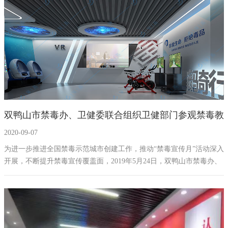
双鸭山市禁毒办、卫健委联合组织卫健部门参观禁毒教
2020-09-07
育基地展厅
为进一步推进全国禁毒示范城市创建工作，推动“禁毒宣传月”活动深入
开展，不断提升禁毒宣传覆盖面，2019年5月24日，双鸭山市禁毒办、
卫健委联合组织卫健部门集体参观市禁毒教育基地展厅。市卫生监督
局、市疾控中心、双矿医院、市人民医院、市中医院、市妇幼保健
院、市口腔医院、市传染医院、市精神病防治院、市卫健委机关各科
室等部门100余人参加参观学习。