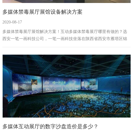
多媒体禁毒展厅展馆设备解决方案
2020-08-17
多媒体禁毒展厅展馆解决方案！互动多媒体禁毒展厅哪里有做的？选
西安一笔一画科技公司，一笔一画科技坐落在陕西省西安市雁塔区锦
业一路52号宝德云谷B座9楼903室，目前在全国拥有大量的真实案例，
其中禁毒馆案例众多，如有需求请点击红色“禁毒教育基地”进行查看。
公司提供一站式服务，从策划、设计、装修到售后，想知道你的多媒
体禁毒展馆要多钱，请拨打免费咨询电话：400-993-1009
多媒体互动展厅的数字沙盘造价是多少？