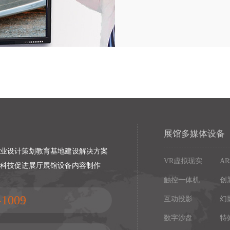
买欲望。
展馆多媒体设备
专业设计策划教育基地建设解决方案
VR虚拟现实
A
以科技促进展厅展馆设备内容制作
触控一体机
创
-1009
互动投影
幻
数字沙盘
特