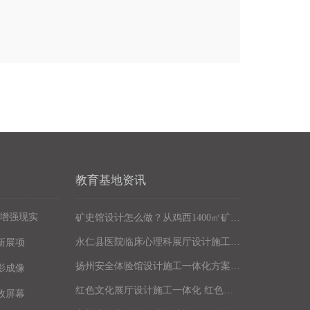
教育基地资讯
R增强现实
矿史馆设计怎么做？从鸡西1400㎡矿史教育基地招标看规划要点
永仁县医院临床心理科展厅设计施工 心理健康体验馆设备方案公司
新展项
扬州安全体验馆设计施工一体化方案 安全展厅设备定制 安全教育展厅设计公司
影成像
红色文化展厅设计施工一体化 红色主题展厅方案 体验馆设备公司
效屏幕