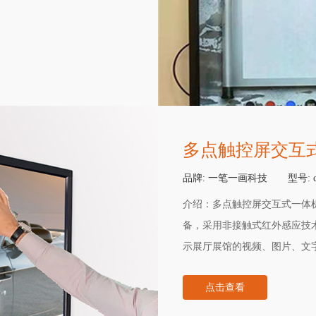
幕等终端设备，实现互动的多媒
屏上进行自由的书写，发表参
留言板以录屏模式记录存储，
任何图片都可以被保存至硬盘
浏览。
多点触控屏交互
品牌:
一笔一画科技
型号:
介绍：
多点触控屏交互式一体
备，采用非接触式红外感应技
示展厅展馆的视频、图片、文字进
寸/55寸/65寸等高清显示
点击查看
色彩清晰。具有视频、图片、
画面比较纸质宣传形式，更显