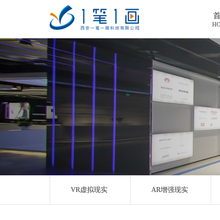
H
首页
工程案例
产品中心
主题多媒体展厅
新闻中心
廉政警示展厅
VR虚拟现实
关于我们
法治教育基地
AR增强现实
公司新闻
加入我们
禁毒教育基地
触控一体机
展厅资讯
企业简介
联系我们
红色党建教育基地
创新展项
常见问题
企业文化
合作代理
VR虚拟现实
AR增强现实
互动投影
荣誉资质
诚聘精英
联系我们