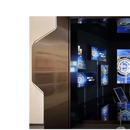
幻影成像
区域负责人
数字沙盘
特效屏幕