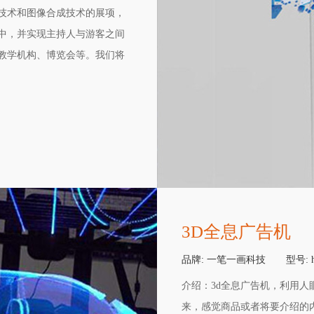
技术和图像合成技术的展项，
中，并实现主持人与游客之间
教学机构、博览会等。我们将
般的空间形象，在参观的起始
拟导览员将出现在所有多媒体
生服务的档次感。
3D全息广告机
品牌:
一笔一画科技
型号:
介绍：
3d全息广告机，利用
来，感觉商品或者将要介绍的