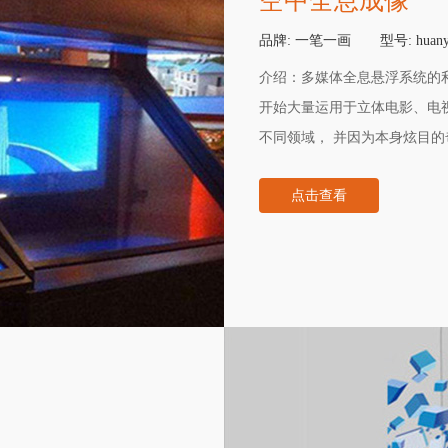
空中全息成像
品牌:
一笔一画
型号:
huany
介绍：
多媒体全息悬浮系统的
开始大量运用于立体电影、电
不同领域， 并因为本身炫目的
因此，该系统的发展前景无疑
点击查看