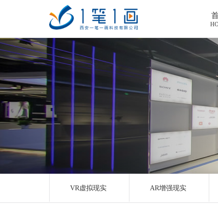
H
首页
工程案例
产品中心
主题多媒体展厅
新闻中心
廉政警示展厅
VR虚拟现实
关于我们
法治教育基地
AR增强现实
公司新闻
加入我们
禁毒教育基地
触控一体机
展厅资讯
企业简介
联系我们
红色党建教育基地
创新展项
常见问题
企业文化
合作代理
VR虚拟现实
AR增强现实
互动投影
荣誉资质
诚聘精英
联系我们