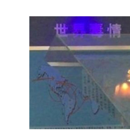
幻影成像
区域负责人
数字沙盘
特效屏幕