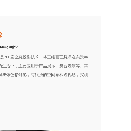
像
huanying-6
就是360度全息投影技术，将三维画面悬浮在实景半
的生活中，主要应用于产品展示、舞台表演等。其
间成像色彩鲜艳，有很强的空间感和透视感，实现
够与产品有互动的效果，更新颖更有创意。