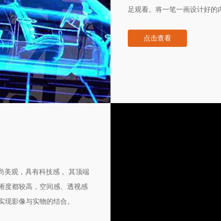
足观看。将一笔一画设计好的
出展厅想要展现的内容。其中
点击查看
觉在光停止作用后，仍保留一
时尚美观，具有科技感 。其顶端
晰度都较高，空间感、透视感
实现影像与实物的结合。