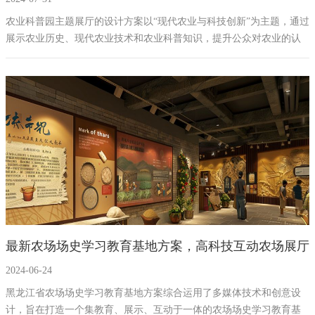
建设，多媒体农业展厅策划方案公司
农业科普园主题展厅的设计方案以“现代农业与科技创新”为主题，通过
展示农业历史、现代农业技术和农业科普知识，提升公众对农业的认
识和兴趣。展厅采用主题式布局，分为农业历史展示区、现代农业技
术展示区、互动体验区和科普教育区，每个展区围绕一个主题进行设
计，通过不同的展示手段和互动设备，增强参观者的参与感和沉浸
感。预计通过展厅的建设，能够达到提升公众对农业的认识和兴趣，
促进农业科技的普及和推广的效果
最新农场场史学习教育基地方案，高科技互动农场展厅
2024-06-24
设计方案拟案例
黑龙江省农场场史学习教育基地方案综合运用了多媒体技术和创意设
计，旨在打造一个集教育、展示、互动于一体的农场场史学习教育基