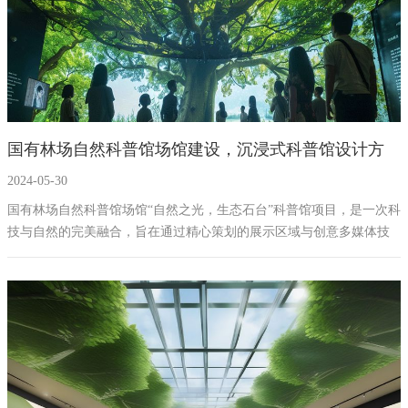
国有林场自然科普馆场馆建设，沉浸式科普馆设计方
2024-05-30
案，助力生态多样性文明建设
​国有林场自然科普馆场馆“自然之光，生态石台”科普馆项目，是一次科
技与自然的完美融合，旨在通过精心策划的展示区域与创意多媒体技
术，向公众传递生态保护的紧迫性与美好愿景。我们坚信，该项目将
成为推动生态文明建设的重要平台，引领社会公众共同守护这片宝贵
的自然遗产。