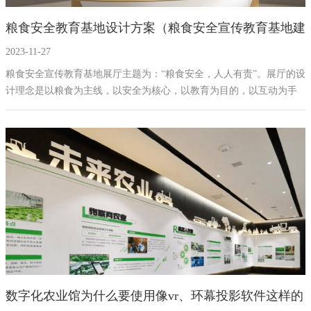
粮食安全教育基地设计方案（粮食安全宣传教育基地建
2023-11-27
设方案）沉浸式展厅设计方案
粮食安全宣传教育基地展厅主题为：“粮食安全，人人有责”。展厅的设
计理念是以粮食为主线，以安全为核心，以教育为目的，以互动为手
段，打造集知识性、趣味性、参与性于一体的粮食安全宣传教育平
台。展厅的总面积为800平方米，
数字化农业馆为什么要使用像vr、环幕投影软件这样的