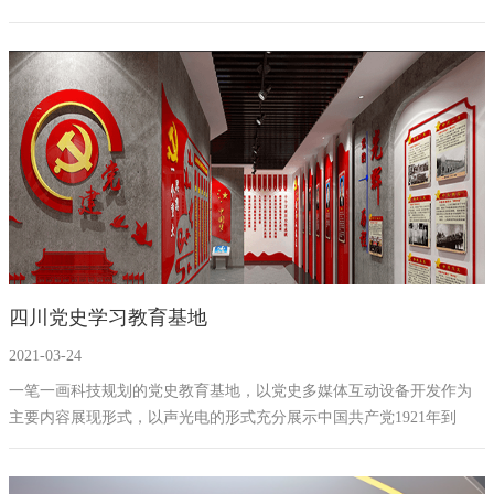
四川党史学习教育基地
2021-03-24
一笔一画科技规划的党史教育基地，以党史多媒体互动设备开发作为
主要内容展现形式，以声光电的形式充分展示中国共产党1921年到
2021年，100周年党史的发展历程。多媒体党史馆是进行党史学习的有
效场所。