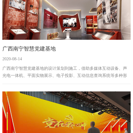
广西南宁智慧党建基地
2020-08-14
​广西南宁智慧党建基地的设计策划到施工，借助多媒体互动设备、声
光电一体机、平面实物展示、电子投影、互动信息查询系统等多种形
式，展现广西南宁党建工作开展情况，打造基层党建新阵地。其中“不
忘初心，劳记使命”作为引言，展示党政党风和党史进程、感受老一辈
无产阶级的红色精神。