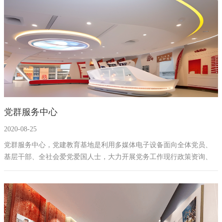
党群服务中心
2020-08-25
党群服务中心，党建教育基地是利用多媒体电子设备面向全体党员、
基层干部、全社会爱党爱国人士，大力开展党务工作现行政策资询、
传播党建理论知识、提供党红色教育学习的中心基地。党建服务中心
秉承“以人民为中心”和“不忘初心、牢记使命”的核心理念，融合当地红
色文化基因、地域特色、党建元素。体现当地特色，让在身边的优秀
事件深刻的感染其它人员努力学习进步。