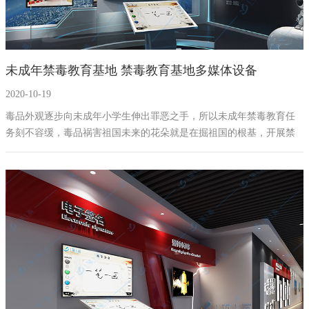
未成年禁毒教育基地 禁毒教育基地多媒体设备
2020-10-19
毒品外观逐步向未成年小学生伸出罪恶之手，所以未成年禁毒教育任
务刻不容缓，毒品祸害祖国未来的花朵就是在掘祖国的根基，开展禁
毒宣传教育是一笔一画一直为实现全社会“天下无毒”的愿景而不断提升
禁毒教育基地建设能力。未成年禁毒教育基地背景墙釆用了虎门销烟
林则徐的雕像和介绍我国历史上对于禁毒做出的努力，以及毒品对我
国近代造成的危害，在毒品认知展厅，认识传统毒品的原貌，知道罂
粟花虽美，一但触碰就等于死亡。设计理念简单、大方、主题与章程
明确，应用了全国最最前端、最先进、最科技的多媒体互动设备全景
720度无死角3D播放展示。