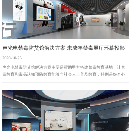
界人民的共同愿望，打击毒品犯罪成为各国司法机关所共同面临的一
项严峻任务。
声光电禁毒防艾馆解决方案 未成年禁毒展厅环幕投影
2020-10-26
软件开发
声光电禁毒防艾馆解决方案主要是帮助甲方搭建禁毒教育基地，让禁
毒教育和毒品认知预防教育能够向社会人士普及教育，特别是好奇心
较重的未成年人群。从而让毒品远离离我们的生活，避免更多的人收
到毒品的伤害，一笔一画科技为了帮助禁毒防艾馆能够更好的开展禁
毒宣传教育;充分发挥禁毒教育基地在毒品预防教育活动中的重要作
用，让未成年人群知道毒品的危害，进一步加强青少年防毒、拒毒意
识。努力开发更加先进有意义的声光电禁毒设备。让未成年人群能够
主动参与到禁毒知识学习中。西安一笔一画科技有限公司科技有限公
司根据多年的行业经验，对禁毒馆使用设备如下。