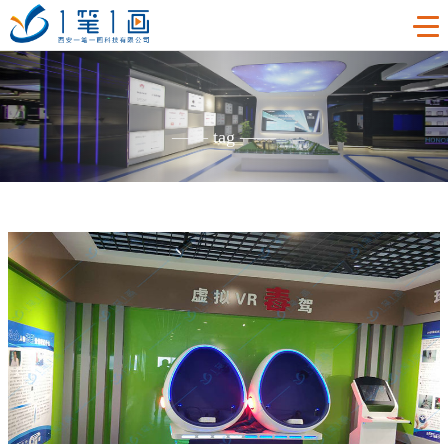
首页
——
tag
——
工程案例
产品中心
主题多媒体展厅
新闻中心
廉政警示展厅
VR虚拟现实
关于我们
法治教育基地
AR增强现实
公司新闻
加入我们
禁毒教育基地
触控一体机
展厅资讯
企业简介
联系我们
红色党建教育基地
创新展项
常见问题
企业文化
合作代理
互动投影
荣誉资质
诚聘精英
联系我们