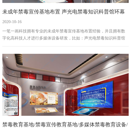
未成年禁毒宣传基地布置 声光电禁毒知识科普馆环幕
2020-10-16
投影软件开发
一笔一画科技拥有专业的未成年禁毒宣传基地布置经验，并且拥有数
字化高科技人才进行多媒体设备研发，比如：声光电禁毒知识科普馆
环幕投影软件开发、全息投影设备开发，在这样的基础上，打造出具
有趣味性的禁毒馆​来吸引青少年的主动参观学习，从中学到认识毒品
外观、特性以及如何禁毒、拒毒的知识。
禁毒教育基地/禁毒宣传教育基地/多媒体禁毒教育设备/