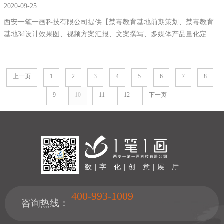
2020-09-25
禁毒馆设计方案
西安一笔一画科技有限公司提供【禁毒教育基地前期策划、禁毒教育
基地3d设计效果图、视频方案汇报、文案撰写、多媒体产品量化定
制、施工图绘制、多媒体互动设备、数字化禁毒设备内容创作、创意
版面设计、禁毒主题内容数字视觉表现、禁毒多媒体设备定制、竣工
图绘制、施工管控、运营维护等等服务】
上一页
1
2
3
4
5
6
7
8
9
10
11
12
下一页
数 | 字 | 化 | 创 | 意 | 展 | 厅
400-993-1009
咨询热线：