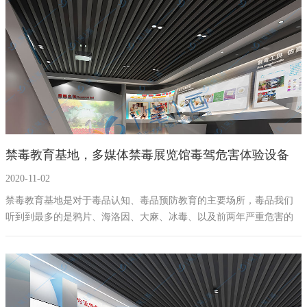
禁毒教育基地，多媒体禁毒展览馆毒驾危害体验设备
2020-11-02
禁毒教育基地是对于毒品认知、毒品预防教育的主要场所，毒品我们
听到到最多的是鸦片、海洛因、大麻、冰毒、以及前两年严重危害的
“丧尸药”等新型毒品，这些毒品对社会以及个人的危害往往是全球性的
灾难，所以毒品也成为全人类共同的敌人。现今，毒品种类和外观不
断产生变化，合成毒品种类也在增加，让人们防不胜防，不仅严重危
害人类的健康，败坏社会风气，而且还会导致和诱发各种犯罪，威胁
着社会稳定和经济发展。遏制、减少直至最终消除毒品犯罪，成为世