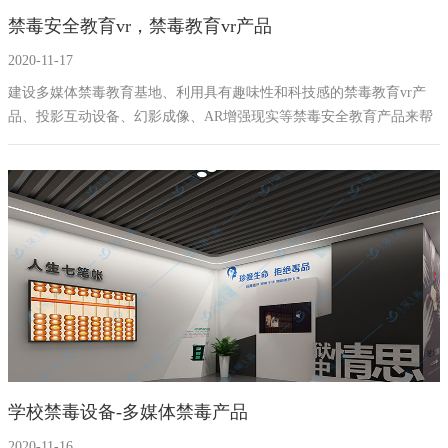
禁毒安全教育vr，禁毒教育vr产品
幻影成像
区域负责人
2020-11-17
数字沙盘
建设多媒体禁毒教育基地、利用具有趣味性和科技感的禁毒教育vr产
品、投影互动设备、幻影成像、AR增强现实等禁毒安全教育产品来帮
特效屏幕
助青少年学习禁毒知识，了解毒品危害和提升日常防毒拒毒能力，同
时禁毒安全教育VR设备还可以帮助，可以帮助吸毒者在有想复吸的时
候佩戴禁毒vr设备来加深毒品危害教育，从而达到拒毒心理加强，重新
走向健康的生活。
学校禁毒设备-多媒体禁毒产品
2020-11-16