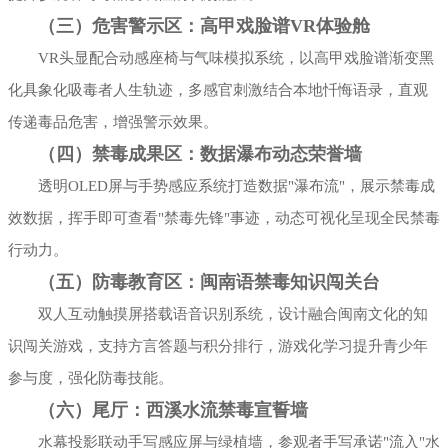
（三）危害警示区：高甲戏脸谱VR体验舱
VR头显配合动感座椅与气味模拟系统，以高甲戏脸谱渐变黑
化具象化吸毒者人生轨迹，多感官刺激结合本地忏悔语录，直观
传递毒品危害，增强警示效果。
（四）禁毒成果区：数据瀑布动态荣誉墙
透明OLED屏与手势感应系统打造数据"瀑布流"，展示禁毒成
效数据，挥手即可查看"禁毒先锋"事迹，动态可视化呈现全民禁毒
行动力。
（五）防毒教育区：闽南语禁毒知识闯关台
双人互动触摸屏搭载语音识别系统，设计融合闽南文化的知
识闯关游戏，支持方言答题与积分排行，游戏化学习提升青少年
参与度，强化防毒技能。
（六）尾厅：西溪水流禁毒宣誓墙
水幕投影联动手写感应屏与绿植墙，参观者手写承诺"流入"水