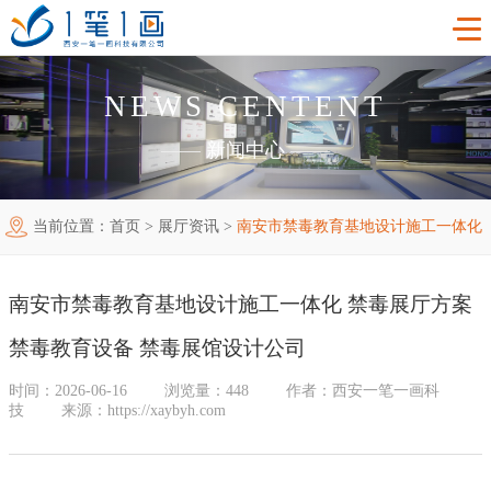
NEWS CENTENT
首页
——
新闻中心
——
工程案例
当前位置：
首页
>
展厅资讯
>
南安市禁毒教育基地设计施工一体化
产品中心
主题多媒体展厅
禁毒展厅方案 禁毒教育设备 禁毒展馆设计公司
新闻中心
廉政警示展厅
VR虚拟现实
南安市禁毒教育基地设计施工一体化 禁毒展厅方案
关于我们
法治教育基地
AR增强现实
公司新闻
禁毒教育设备 禁毒展馆设计公司
加入我们
禁毒教育基地
触控一体机
展厅资讯
企业简介
时间：2026-06-16
浏览量：448
作者：西安一笔一画科
技
来源：https://xaybyh.com
联系我们
红色党建教育基地
创新展项
常见问题
企业文化
合作代理
互动投影
荣誉资质
诚聘精英
联系我们