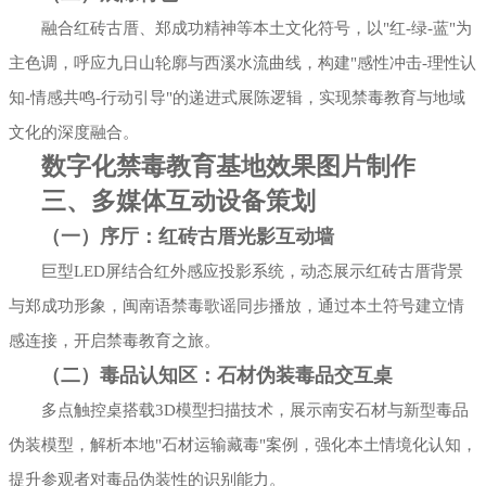
融合红砖古厝、郑成功精神等本土文化符号，以"红-绿-蓝"为
主色调，呼应九日山轮廓与西溪水流曲线，构建"感性冲击-理性认
知-情感共鸣-行动引导"的递进式展陈逻辑，实现禁毒教育与地域
文化的深度融合。
数字化禁毒教育基地效果图片制作
三、多媒体互动设备策划
（一）序厅：红砖古厝光影互动墙
巨型LED屏结合红外感应投影系统，动态展示红砖古厝背景
与郑成功形象，闽南语禁毒歌谣同步播放，通过本土符号建立情
感连接，开启禁毒教育之旅。
（二）毒品认知区：石材伪装毒品交互桌
多点触控桌搭载3D模型扫描技术，展示南安石材与新型毒品
伪装模型，解析本地"石材运输藏毒"案例，强化本土情境化认知，
提升参观者对毒品伪装性的识别能力。